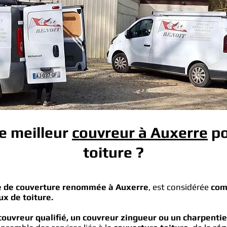
le meilleur
couvreur à Auxerre
po
toiture ?
ise de couverture renommée à Auxerre
, est considérée
com
ux de toiture.
ouvreur qualifié, un couvreur zingueur ou un charpenti