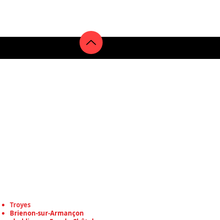
 toiture à Auxerre, travaux de
on Bourgogne-Franche-Comté
Troyes
Brienon-sur-Armançon