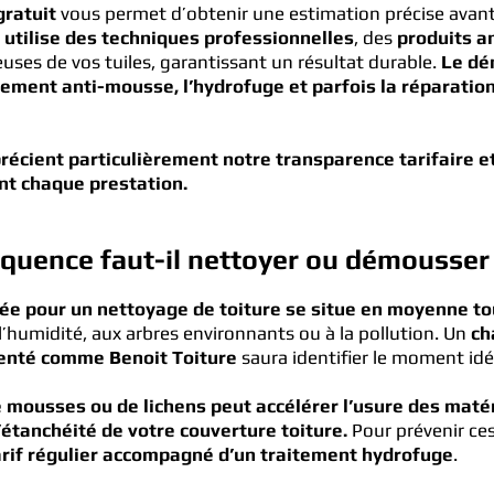
gratuit
vous permet d’obtenir une estimation précise avant
 utilise des techniques professionnelles
, des
produits a
ses de vos tuiles, garantissant un résultat durable.
Le dé
itement anti-mousse, l’hydrofuge et parfois la réparation
récient particulièrement notre transparence tarifaire et
nt chaque prestation.
équence faut-il nettoyer ou démousser 
 pour un nettoyage de toiture se situe en moyenne tou
à l’humidité, aux arbres environnants ou à la pollution. Un
ch
menté comme Benoit Toiture
saura identifier le moment idé
e mousses ou de lichens peut accélérer l’usure des maté
’étanchéité de votre couverture toiture.
Pour prévenir ces
rif régulier accompagné d’un traitement hydrofuge
.