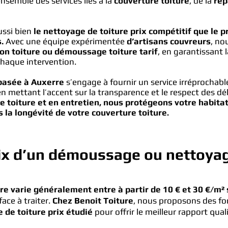
ensemble des services liés à la
couverture toiture
, de la
rép
ussi bien
le nettoyage de toiture prix compétitif que le 
.
Avec une équipe expérimentée
d’artisans couvreurs
, no
on toiture ou démoussage toiture tarif
, en garantissant l
chaque intervention.
 basée à Auxerre
s’engage à fournir un service irréprochable
en mettant l’accent sur la transparence et le respect des dé
e toiture et en entretien, nous protégeons votre habitat
s la longévité de votre couverture toiture
.
rix d’un démoussage ou nettoyag
e varie généralement entre à partir de 10 € et 30 €/m² 
face à traiter.
Chez Benoit Toiture
, nous proposons des fo
 de toiture prix étudié
pour offrir le meilleur rapport quali