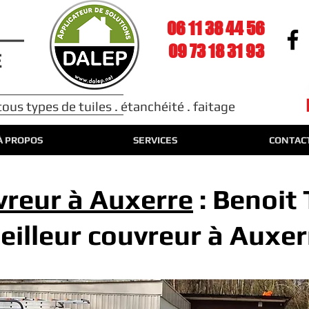
06 11 38 44 56
09 73 18 31 93
E
us types de tuiles . étanchéité . faitage
À PROPOS
SERVICES
CONTAC
vreur à Auxerre
: Benoit 
eilleur couvreur à Auxer