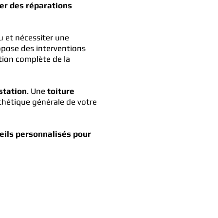
ter des réparations
u et nécessiter une
opose des interventions
tion complète de la
station
. Une
toiture
sthétique générale de votre
seils personnalisés pour