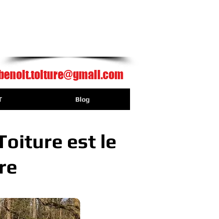
Je demande mon
Devis gratuit
benoit.toiture@gmail.com
T
Blog
Toiture est le
re