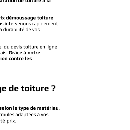
aration de toiture à la
prix démoussage toiture
us intervenons rapidement
a durabilité de vos
, du devis toiture en ligne
lais.
Grâce à notre
ion contre les
e de toiture ?
selon le type de matériau
,
rmules adaptées à vos
té-prix.