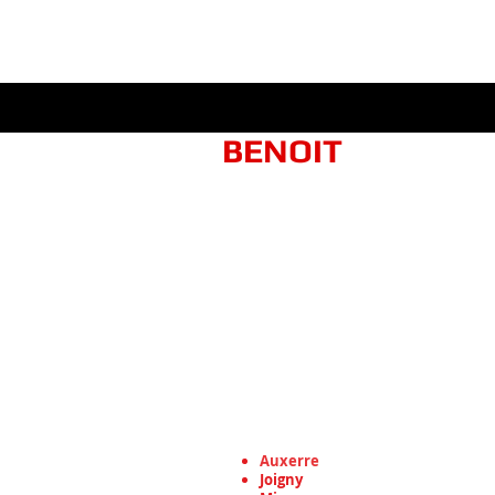
​​​BENOIT
TOITURE
HYDROFUGE.
12 Rue de Turny, 89570 Neuvy-S
Tel : 06 11 38 44 56 / 09 73 18 31
Email :
benoit.toiture@gmail.co
Voici nos lieux d'intervention
rénovation de toiture à A
Auxerre
Joigny