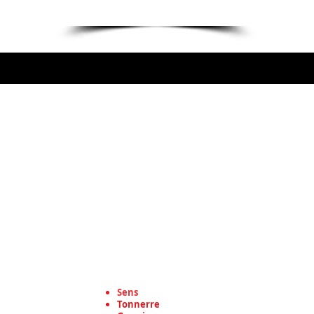
Suivez-nous
:
autoure
 93
m
s pour tous vos travaux de toiture, travaux de couverture de
uxerre, dans toute dans le département de l'Yonne en régi
et dans les communes suivantes :
Sens
Tonnerre