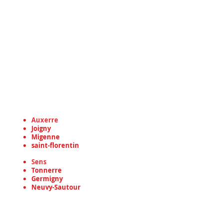
Voici nos lieux d'interventions pour tous
vos travaux de toiture, travaux de
couverture de toiture à Auxerre, travaux
de rénovation de toiture à Auxerre, dans
toute dans le département de l'Yonne en
région Bourgogne-Franche-Comté
et dans les communes suivantes :
Auxerre
Joigny
Migenne
saint-florentin
Sens
Tonnerre
Germigny
Neuvy-Sautour
Troyes
Brienon-sur-Armançon
chablis sens Ervy-le-Châtel