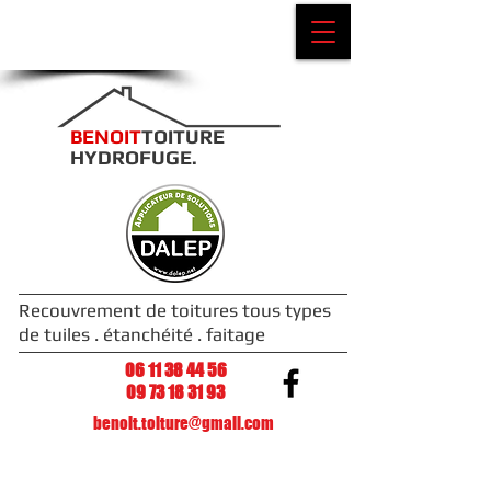
Je demande mon
Devis gratuit
​​​BENOIT
TOITURE
HYDROFUGE.
Recouvrement de toitures tous types
de tuiles . étanchéité . faitage
06 11 38 44 56
09 73 18 31 93
benoit.toiture@gmail.com