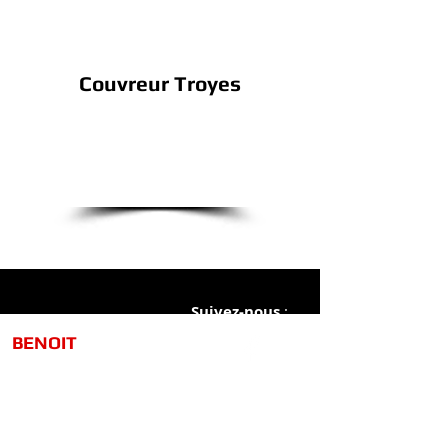
Couvreur Troyes
Je demande mon
Devis gratuit
Suivez-nous
:
​​​BENOIT
TOITURE
HYDROFUGE.
12 Rue de Turny, 89570 Neuvy-Sautoure
Tel :
06 11 38 44 56
/
09 73 18 31 93
Email :
benoit.toiture@gmail.com