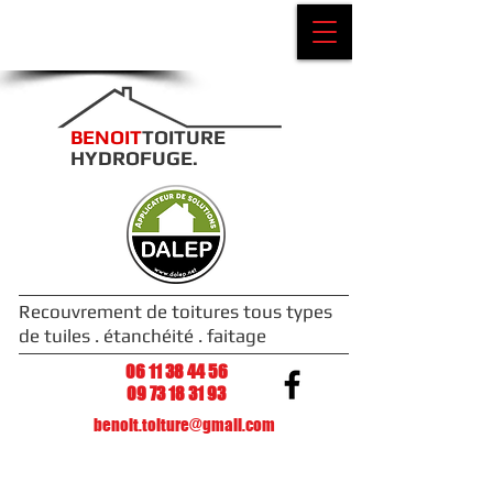
Je demande mon
Devis gratuit
​​​BENOIT
TOITURE
HYDROFUGE.
Recouvrement de toitures tous types
de tuiles . étanchéité . faitage
06 11 38 44 56
09 73 18 31 93
benoit.toiture@gmail.com