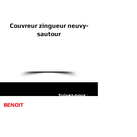
Couvreur zingueur neuvy-
sautour
Je demande mon
Devis gratuit
Suivez-nous
:
​​​BENOIT
TOITURE
HYDROFUGE.
12 Rue de Turny, 89570 Neuvy-Sautoure
Tel :
06 11 38 44 56
/
09 73 18 31 93
Email :
benoit.toiture@gmail.com