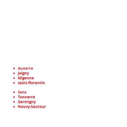
Voici nos lieux d'interventions pour tous
vos travaux de toiture, travaux de
couverture de toiture à Auxerre, travaux
de rénovation de toiture à Auxerre, dans
toute dans le département de l'Yonne en
région Bourgogne-Franche-Comté
et dans les communes suivantes :
Auxerre
Joigny
Migenne
saint-florentin
Sens
Tonnerre
Germigny
Neuvy-Sautour
Troyes
Brienon-sur-Armançon
chablis sens Ervy-le-Châtel