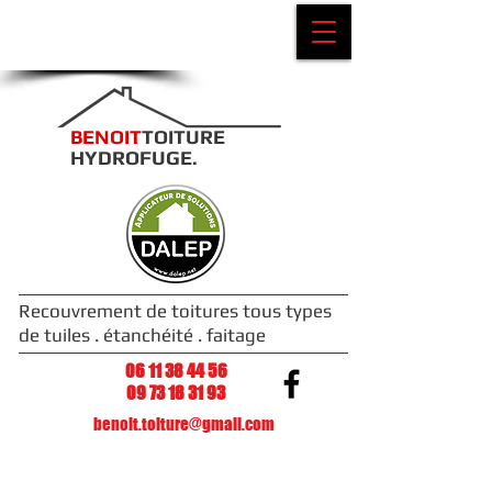
Je demande mon
Devis gratuit
​​​BENOIT
TOITURE
HYDROFUGE.
Recouvrement de toitures tous types
de tuiles . étanchéité . faitage
06 11 38 44 56
09 73 18 31 93
benoit.toiture@gmail.com