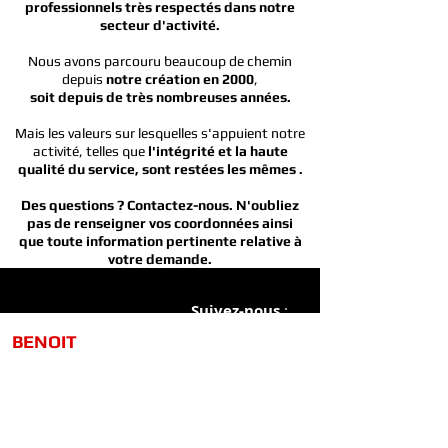
professionnels très respectés dans notre
secteur d'activité.
Nous avons parcouru beaucoup de chemin
depuis
notre création en 2000
,
soit depuis de très nombreuses années.
Mais les valeurs sur lesquelles s'appuient notre
activité, telles que
l'intégrité et la haute
qualité du service, sont restées les mêmes .
Des questions ? Contactez-nous. N'oubliez
pas de renseigner vos coordonnées ainsi
que toute information pertinente relative à
votre demande.
Suivez-nous
:
​​​BENOIT
TOITURE
HYDROFUGE.
12 Rue de Turny, 89570 Neuvy-Sautoure
Tel :
06 11 38 44 56
/
09 73 18 31 93
Email :
benoit.toiture@gmail.com